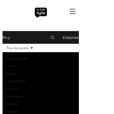
S'inscrire
Blog
Tous les posts
Tous les posts
scrum
projet
organisation
produit
technique
équipe
culture