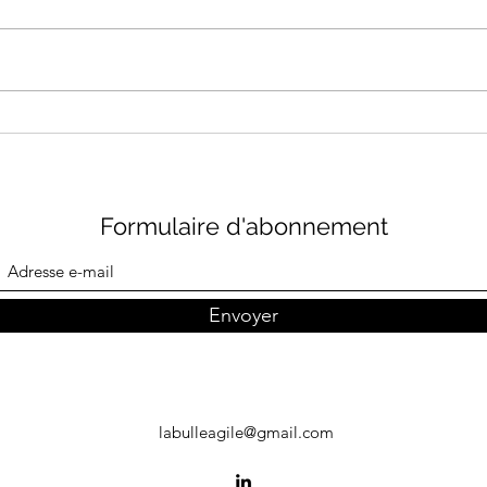
La pyramide "produit"
MVP
Véri
Formulaire d'abonnement
Envoyer
labulleagile@gmail.com