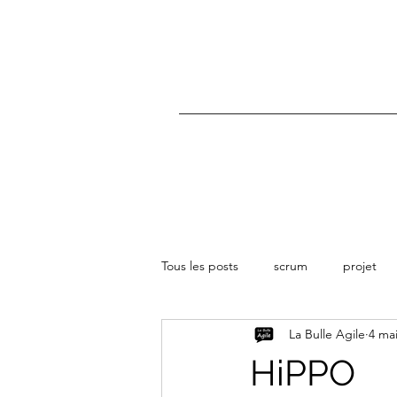
Tous les posts
scrum
projet
La Bulle Agile
4 ma
HiPPO