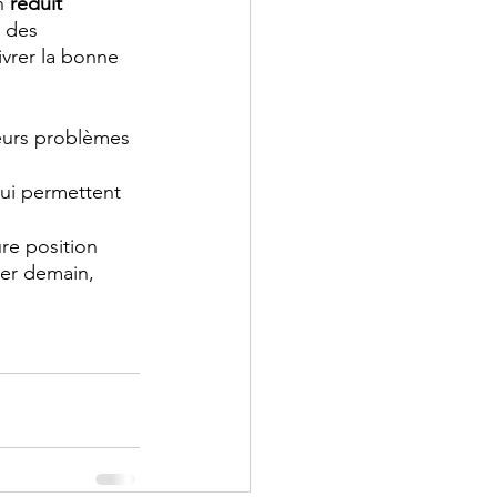
n 
réduit 
 des 
vrer la bonne 
eurs problèmes 
qui permettent 
re position 
ner demain, 