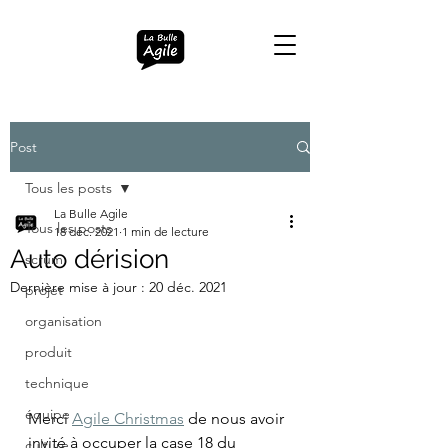
Post
Tous les posts
La Bulle Agile
Tous les posts
18 déc. 2021
1 min de lecture
Auto dérision
scrum
Dernière mise à jour :
20 déc. 2021
projet
organisation
produit
technique
équipe
Merci 
Agile Christmas
 de nous avoir 
invité à occuper la case 18 du 
culture