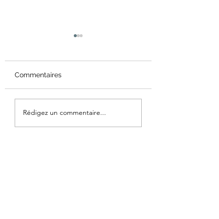
Commentaires
Mantra
Rapport sur l'éta
Rédigez un commentaire...
Coaching Agile 
(non officiel)