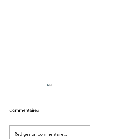
Commentaires
Mantra
Rapport sur l'éta
Rédigez un commentaire...
Coaching Agile 