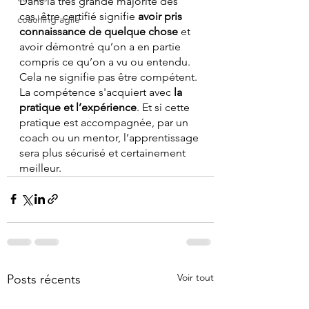
Dans la très grande majorité des 
cas, être certifié signifie 
avoir pris 
coaching agile
connaissance de quelque chose
 et 
avoir démontré qu’on a en partie 
compris ce qu’on a vu ou entendu.
Cela ne signifie pas être compétent. 
La compétence s'acquiert avec 
la 
pratique et l’expérience
. Et si cette 
pratique est accompagnée, par un 
coach ou un mentor, l’apprentissage 
sera plus sécurisé et certainement 
meilleur.
Voir tout
Posts récents