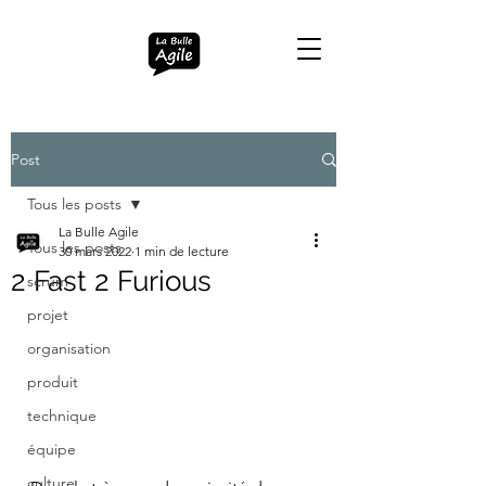
Post
Tous les posts
La Bulle Agile
Tous les posts
30 mars 2022
1 min de lecture
2 Fast 2 Furious
scrum
projet
organisation
produit
technique
équipe
culture