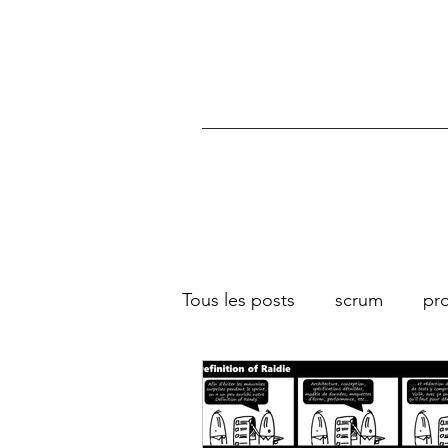
Tous les posts
scrum
pro
équipe
culture
coac