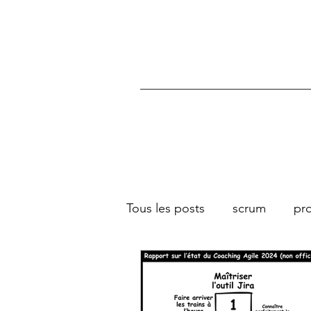
Tous les posts
scrum
pro
équipe
culture
coac