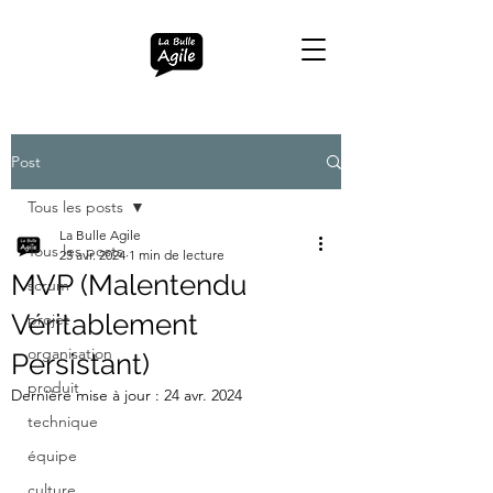
Post
Tous les posts
La Bulle Agile
Tous les posts
23 avr. 2024
1 min de lecture
MVP (Malentendu
scrum
Véritablement
projet
organisation
Persistant)
produit
Dernière mise à jour :
24 avr. 2024
technique
équipe
culture