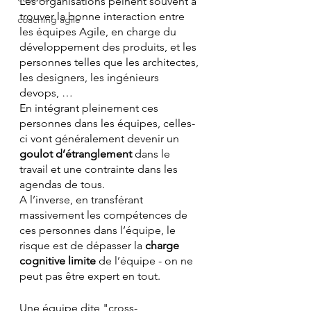
Les organisations peinent souvent à 
trouver la bonne interaction entre 
coaching agile
les équipes Agile, en charge du 
développement des produits, et les 
personnes telles que les architectes, 
les designers, les ingénieurs 
devops, …
En intégrant pleinement ces 
personnes dans les équipes, celles-
ci vont généralement devenir un 
goulot d’étranglement
 dans le 
travail et une contrainte dans les 
agendas de tous.
A l’inverse, en transférant 
massivement les compétences de 
ces personnes dans l’équipe, le 
risque est de dépasser la 
charge 
cognitive limite
 de l’équipe - on ne 
peut pas être expert en tout.
Une équipe dite "cross-