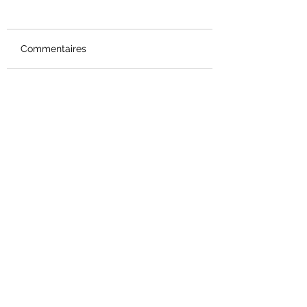
Commentaires
Rédigez un commentaire...
Burn-août en avril