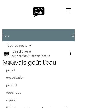
Post
Tous les posts
La Bulle Agile
Tous les posts
22 nov. 2022
1 min de lecture
Mauvais goût l'eau
scrum
projet
organisation
produit
technique
équipe
culture