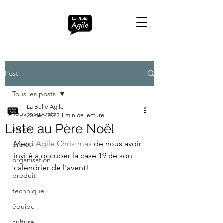
Post
Tous les posts
La Bulle Agile
Tous les posts
20 déc. 2022
1 min de lecture
Liste au Père Noël
scrum
Merci 
Agile Christmas
 de nous avoir 
projet
invité à occuper la case 19 de son 
organisation
calendrier de l'avent!
produit
technique
équipe
culture